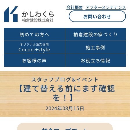
会社概要
アフターメンテナンス
お問い合わせ
初めての方へ
柏倉建設の家づくり
オリジナル注文住宅
施工事例
Cococi+style
お客様の声
お役立ち情報
スタッフブログ&イベント
【建て替える前にまず確認
を！】
2024年08月15日