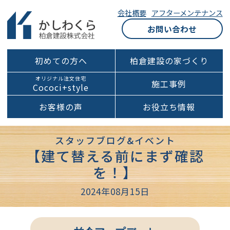
会社概要
アフターメンテナンス
お問い合わせ
初めての方へ
柏倉建設の家づくり
オリジナル注文住宅
施工事例
Cococi+style
お客様の声
お役立ち情報
スタッフブログ&イベント
【建て替える前にまず確認
を！】
2024年08月15日