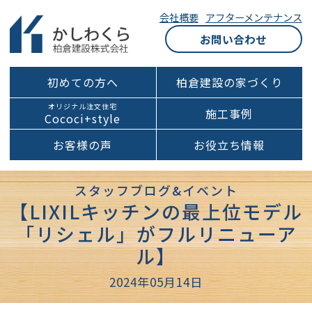
会社概要
アフターメンテナンス
お問い合わせ
初めての方へ
柏倉建設の家づくり
オリジナル注文住宅
施工事例
Cococi+style
お客様の声
お役立ち情報
スタッフブログ&イベント
【LIXILキッチンの最上位モデル
「リシェル」がフルリニューア
ル】
2024年05月14日