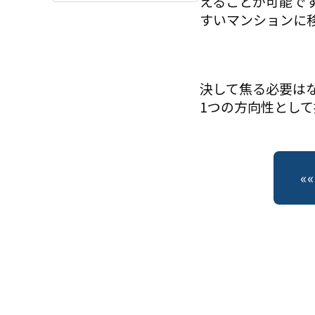
えることが可能で
すいマンションに
決して焦る必要は
1つの方向性とし
«