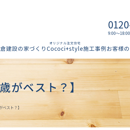
0120
9:00～18
オリジナル注文住宅
柏倉建設の家づくり
Cococi+style
施工事例
お客様の
歳がベスト？】
がベスト？】