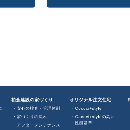
柏倉建設の家づくり
オリジナル注文住宅
に
安心の検査・管理体制
Cococi+style
家づくりの流れ
Cococi+styleの高い
性能基準
アフターメンテナンス