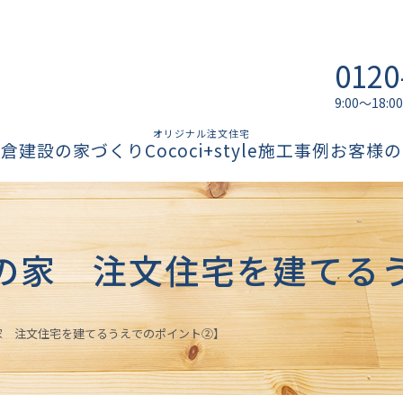
0120
9:00～18
オリジナル注文住宅
柏倉建設の家づくり
Cococi+style
施工事例
お客様の
の家 注文住宅を建てる
家 注文住宅を建てるうえでのポイント②】