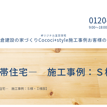
0120
9:00～18
オリジナル注文住宅
柏倉建設の家づくり
Cococi+style
施工事例
お客様の
帯住宅― 施工事例：Ｓ
住宅― 施工事例：Ｓ様・Ｉ様邸】