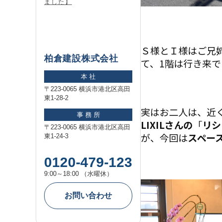
ました】
Ｓ様とＩ様はご兄
柏倉建設株式会社
て、1階は行き来
本 社
〒223-0065 横浜市港北区高田
東1-28-2
実はお二人は、近
事 務 所
LIXILさんの
「
リシ
〒223-0065 横浜市港北区高田
が、今回は
スペー
東1-24-3
0120-479-123
9:00～18:00 （水曜休）
お問い合わせ