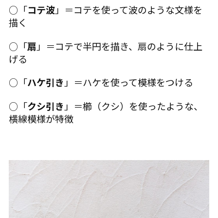
○「
コテ波
」＝コテを使って波のような文様を
描く
○「
扇
」＝コテで半円を描き、扇のように仕上
げる
○「
ハケ引き
」＝ハケを使って模様をつける
○「
クシ引き
」＝櫛（クシ）を使ったような、
横線模様が特徴