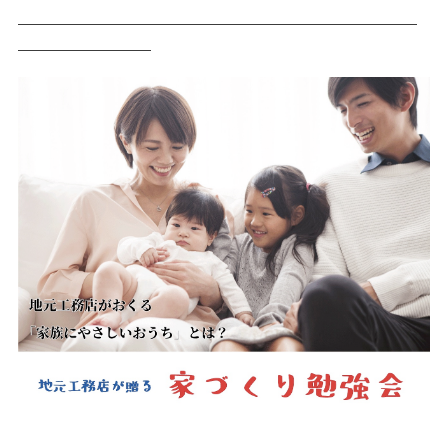
＿＿＿＿＿＿＿＿＿＿＿＿＿＿＿＿＿＿＿＿＿
＿＿＿＿＿＿＿