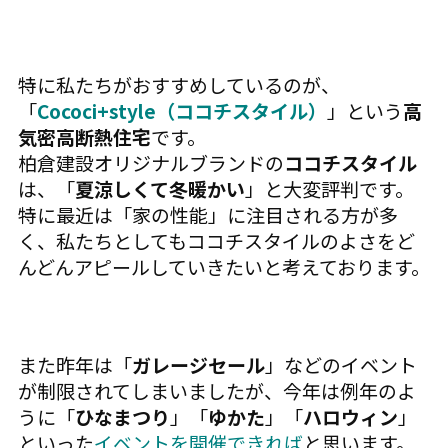
特に私たちがおすすめしているのが、
「
Cococi+style（ココチスタイル）
」という
高
気密高断熱住宅
です。
柏倉建設オリジナルブランドの
ココチスタイル
は、「
夏涼しくて冬暖かい
」と大変評判です。
特に最近は「家の性能」に注目される方が多
く、私たちとしてもココチスタイルのよさをど
んどんアピールしていきたいと考えております。
また昨年は「
ガレージセール
」などのイベント
が制限されてしまいましたが、今年は例年のよ
うに「
ひなまつり
」「
ゆかた
」「
ハロウィン
」
といった
イベントを開催できれば
と思います。