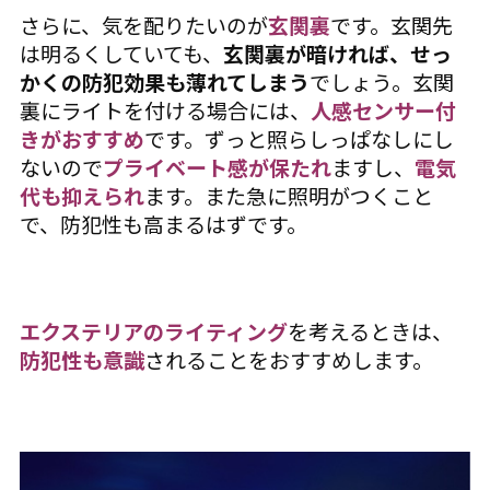
さらに、気を配りたいのが
玄関裏
です。玄関先
は明るくしていても、
玄関裏が暗ければ、せっ
かくの防犯効果も薄れてしまう
でしょう。玄関
裏にライトを付ける場合には、
人感センサー付
きがおすすめ
です。ずっと照らしっぱなしにし
ないので
プライベート感が保たれ
ますし、
電気
代も抑えられ
ます。また急に照明がつくこと
で、防犯性も高まるはずです。
エクステリアのライティング
を考えるときは、
防犯性も意識
されることをおすすめします。