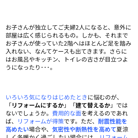
お子さんが独立してご夫婦2人になると、意外に
部屋は広く感じられるもの。しかも、それまで
お子さんが使っていた2階へはほとんど足を踏み
入れない、なんてケースも出てきます。さらに
はお風呂やキッチン、トイレの古さが目立つよ
うになったり･･･。
いろいろ気になりはじめたとき
に悩むのが、
「
リフォームにするか
」「
建て替えるか
」では
ないでしょうか。
費用的な面
を考えるのであれ
ば、
リフォームが得策
です。ただ、
耐震性能を
高めたい
場合や、
気密性や断熱性を高めて
夏涼
しく冬暖かく過ごしたい場合には、
リフォーム