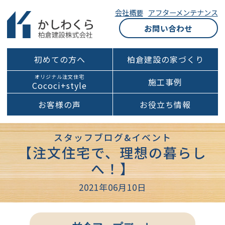
会社概要
アフターメンテナンス
お問い合わせ
初めての方へ
柏倉建設の家づくり
オリジナル注文住宅
施工事例
Cococi+style
お客様の声
お役立ち情報
スタッフブログ&イベント
【注文住宅で、理想の暮らし
へ！】
2021年06月10日