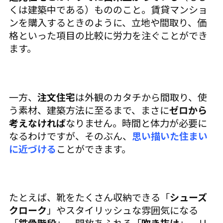
くは建築中である）もののこと。賃貸マンショ
ンを購入するときのように、立地や間取り、価
格といった項目の比較に労力を注ぐことができ
ます。
一方、
注文住宅
は外観のカタチから間取り、使
う素材、建築方法に至るまで、まさに
ゼロから
考えなければ
なりません。時間と体力が必要に
なるわけですが、そのぶん、
思い描いた住まい
に近づける
ことができます。
たとえば、靴をたくさん収納できる「
シューズ
クローク
」やスタイリッシュな雰囲気になる
「
鉄骨階段
」、開放あふれる「
吹き抜け
」、リ