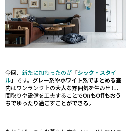
今回、
新たに加わったのが
「
シック・スタイ
ル
」です。
グレー系やホワイト系でまとめる室
内
はワンランク上の
大人な雰囲気
を生み出し、
間取りや設備を工夫することで
OnもOffもおう
ちでゆったり過ごすことができる
。