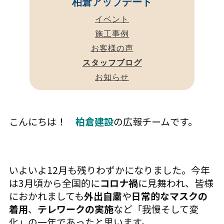
柏倉アップデート
イベント
施工事例
お客様の声
スタッフブログ
お知らせ
こんにちは！
柏倉建設
の広報チームです。
いよいよ12月も残りわずかになりました。今年
は3月頃から全国的に
コロナ禍
に見舞われ、皆様
におかれましても
外出自粛
や
日常的なマスクの
着用
、
テレワークの実施
など「我慢そして変
化」の一年であったと思います。