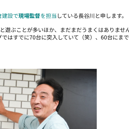
倉建設で
現場監督
を担当
している長谷川と申します。
匹と遊ぶことが多いほか、まだまだうまくはありませ
グではすでに70台に突入していて（笑）、60台にま
。