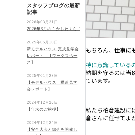
スタッフブログの最新
記事
2026年03月31日
2026年3月の ” かしわくら “
2025年05月10日
もちろん、
仕事に
新モデルハウス 完成見学会
レポート 【ワークスペー
ス】
特に意識している
納期を守るのは当
2025年01月28日
ています。
【モデルハウス 構造見学
会レポート】
2024年12月26日
私たち柏倉建設に
【年末のご挨拶】
倉さんに任せてよ
2024年12月24日
【安全大会と総会を開催し