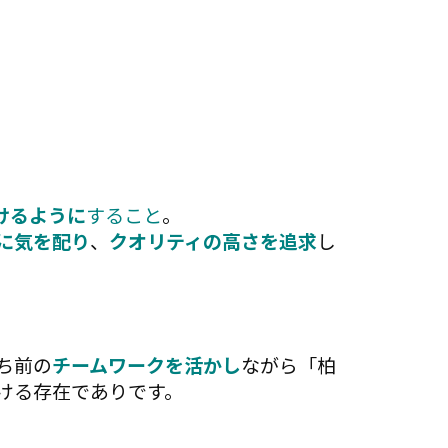
けるように
すること
。
に気を配り
、
クオリティの高さを追求
し
ち前の
チームワークを活かし
ながら「柏
ける存在でありです。