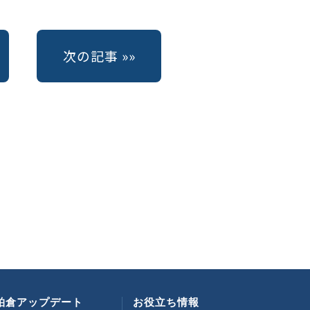
る
次の記事 »»
柏倉アップデート
お役立ち情報