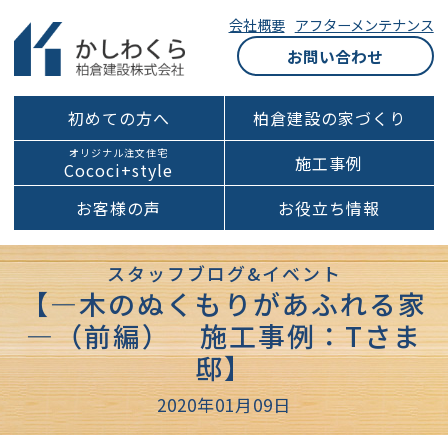
会社概要
アフターメンテナンス
お問い合わせ
初めての方へ
柏倉建設の家づくり
オリジナル注文住宅
施工事例
Cococi+style
お客様の声
お役立ち情報
スタッフブログ&イベント
【―木のぬくもりがあふれる家
―（前編） 施工事例：Tさま
邸】
2020年01月09日