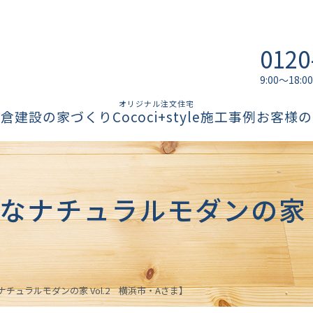
0120
9:00～18
オリジナル注文住宅
柏倉建設の家づくり
Cococi+style
施工事例
お客様の
ナチュラルモダンの家 V
チュラルモダンの家 Vol.2 横浜市・Aさま】