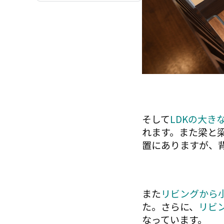
そして
LDKの大
れます。また梁と
置にありますが、
また
リビングから
た。さらに、
リビ
なっています。