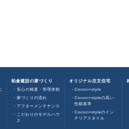
柏倉建設の家づくり
オリジナル注文住宅
に
安心の検査・管理体制
Cococi+style
家づくりの流れ
Cococi+styleの高い
性能基準
アフターメンテナンス
い
Cococi+styleのイン
こだわりのモデルハウ
テリアスタイル
ス