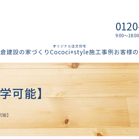
0120
9:00～18
オリジナル注文住宅
柏倉建設の家づくり
Cococi+style
施工事例
お客様の
学可能】
可能】