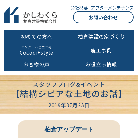
会社概要
アフターメンテナンス
お問い合わせ
初めての方へ
柏倉建設の家づくり
オリジナル注文住宅
施工事例
Cococi+style
お客様の声
お役立ち情報
スタッフブログ&イベント
【結構シビアな土地のお話】
2019年07月23日
柏倉アップデート