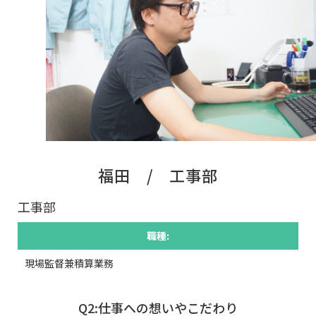
福田 / 工事部
工事部
職種:
現場監督兼積算業務
Q2:仕事への想いやこだわり