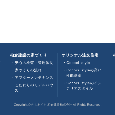
柏倉建設の家づくり
オリジナル注文住宅
に
安心の検査・管理体制
Cococi+style
家づくりの流れ
Cococi+styleの高い
性能基準
アフターメンテナンス
い
Cococi+styleのイン
こだわりのモデルハウ
テリアスタイル
ス
Copyright © かしわくら 柏倉建設株式会社 All Rights Reserved.