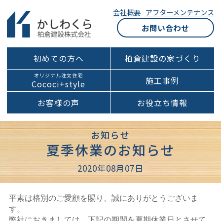
会社概要
アフターメンテナンス
お問い合わせ
初めての方へ
柏倉建設の家づくり
オリジナル注文住宅
施工事例
Cococi+style
お客様の声
お役立ち情報
お知らせ
夏季休業のお知らせ
2020年08月07日
平素は格別のご愛顧を賜り、誠にありがとうございま
す。
弊社におきましては、下記の期間を夏期休業日とさせて