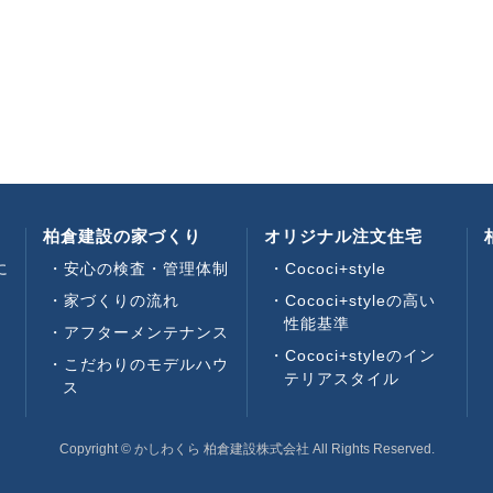
柏倉建設の家づくり
オリジナル注文住宅
に
安心の検査・管理体制
Cococi+style
家づくりの流れ
Cococi+styleの高い
性能基準
アフターメンテナンス
い
Cococi+styleのイン
こだわりのモデルハウ
テリアスタイル
ス
Copyright © かしわくら 柏倉建設株式会社 All Rights Reserved.